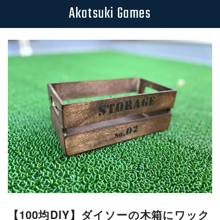
Akatsuki Games
コ
ン
テ
ン
ツ
へ
移
動
【100均DIY】ダイソーの木箱にワック